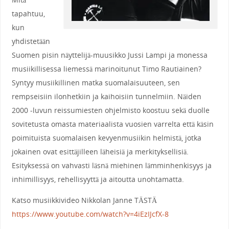
tapahtuu,
kun
yhdistetään
Suomen pisin näyttelijä-muusikko Jussi Lampi ja monessa
musiikillisessa liemessä marinoitunut Timo Rautiainen?
Syntyy musiikillinen matka suomalaisuuteen, sen
rempseisiin ilonhetkiin ja kaihoisiin tunnelmiin. Näiden
2000 -luvun reissumiesten ohjelmisto koostuu sekä duolle
sovitetusta omasta materiaalista vuosien varrelta että käsin
poimituista suomalaisen kevyenmusiikin helmistä, jotka
jokainen ovat esittäjilleen läheisiä ja merkityksellisiä.
Esityksessä on vahvasti läsnä miehinen lämminhenkisyys ja
inhimillisyys, rehellisyyttä ja aitoutta unohtamatta.
Katso musiikkivideo Nikkolan Janne TÄSTÄ
https://www.youtube.com/watch?v=4iEzIJcfX-8